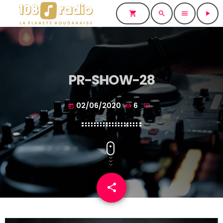
shopping_cart
search
menu
play_arrow
PR-SHOW-28
02/06/2020
6
today
share
email