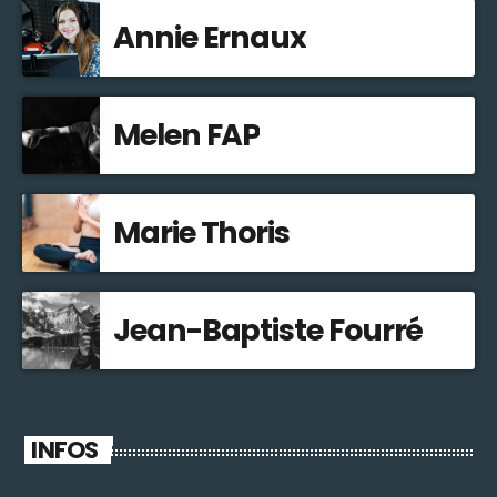
Annie Ernaux
Melen FAP
Marie Thoris
Jean-Baptiste Fourré
INFOS