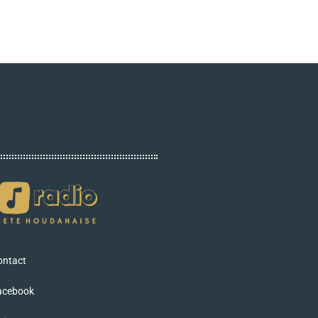
ontact
acebook