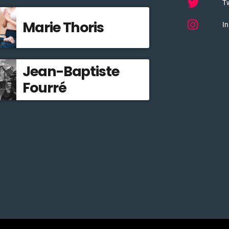
Tw
Marie Thoris
I
Jean-Baptiste
Fourré