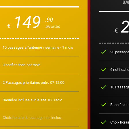
BA
149
.90
€
UN MOIS
€
10 passages à l'antenne / semaine - 1 mois
check
20 passages
3 notifications par mois
check
6 notificati
2 Passages prioritaires entre 07-12:00
check
10 Passages
Bannière incluse sur le site 108 radio
check
Bannière inc
Choix horaire de passage non inclus
check
Choix horai