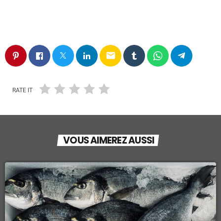
email
RATE IT
VOUS AIMEREZ AUSSI