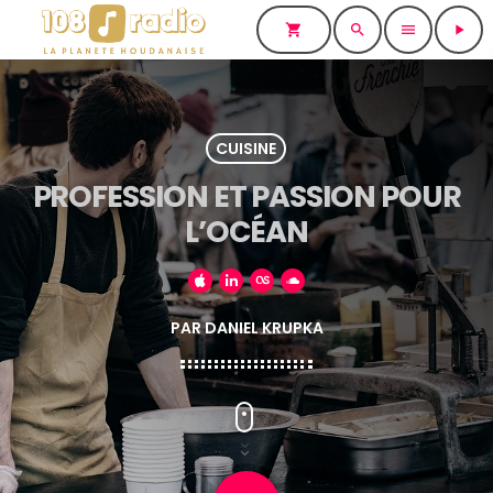
shopping_cart
search
menu
play_arrow
CUISINE
PROFESSION ET PASSION POUR
L’OCÉAN
PAR DANIEL KRUPKA