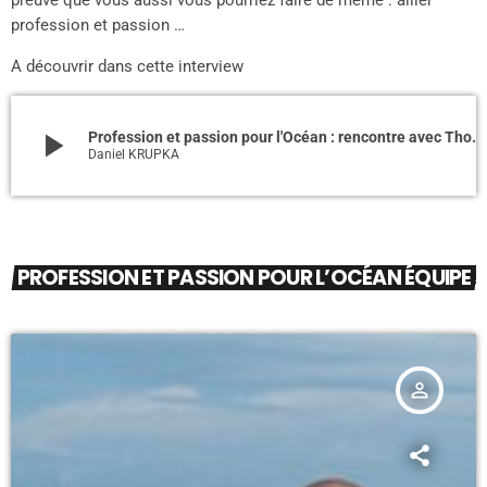
profession et passion …
A découvrir dans cette interview
play_arrow
Profession et passion pour l'Océan : rencontre avec Thomas Canetti -
Daniel KRUPKA
PROFESSION ET PASSION POUR L’OCÉAN ÉQUIPE
person_outline