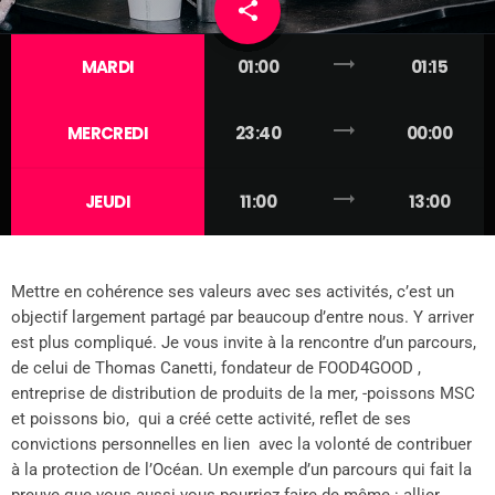
share
email
trending_flat
MARDI
01:00
01:15
trending_flat
MERCREDI
23:40
00:00
trending_flat
JEUDI
11:00
13:00
Mettre en cohérence ses valeurs avec ses activités, c’est un
objectif largement partagé par beaucoup d’entre nous. Y arriver
est plus compliqué. Je vous invite à la rencontre d’un parcours,
de celui de Thomas Canetti, fondateur de FOOD4GOOD ,
entreprise de distribution de produits de la mer, -poissons MSC
et poissons bio, qui a créé cette activité, reflet de ses
convictions personnelles en lien avec la volonté de contribuer
à la protection de l’Océan. Un exemple d’un parcours qui fait la
preuve que vous aussi vous pourriez faire de même : allier