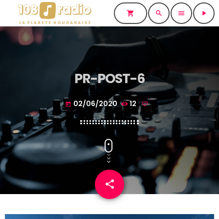
shopping_cart
search
menu
play_arrow
PR-POST-6
02/06/2020
12
today
share
email