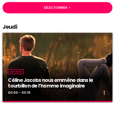
SÉLECTIONNER
arrow_drop_down
Jeudi
ARTISTE
Céline Jacobs nous emmène dans le
tourbillon de l’homme imaginaire
more_vert
00:00 - 00:15
Céline Jacobs nous emmène dans le
close
tourbillon de l’homme imaginaire