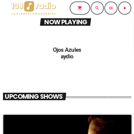
shopping_cart
search
menu
play_arrow
NOW PLAYING
Ojos Azules
aydio
UPCOMING SHOWS