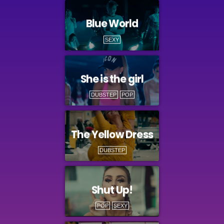
Blue World
SEXY
She is the girl
DUBSTEP
POP
The Yellow Dress
DUBSTEP
Shut Up!
POP
SEXY