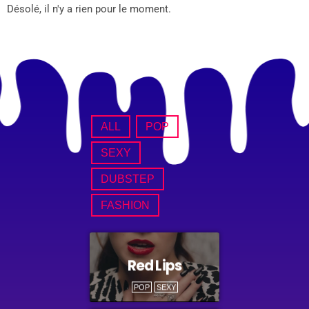
Désolé, il n'y a rien pour le moment.
ALL
POP
SEXY
DUBSTEP
FASHION
Red Lips
POP
SEXY