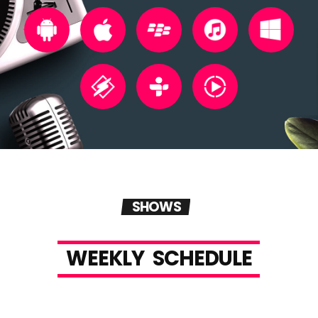
SHOWS
W
E
E
K
L
Y
S
C
H
E
D
U
L
E