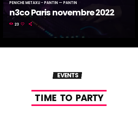
PENICHE METAXU - PANTIN — PANTIN
n3co Paris novembre 2022
23
EVENTS
T
I
M
E
T
O
P
A
R
T
Y