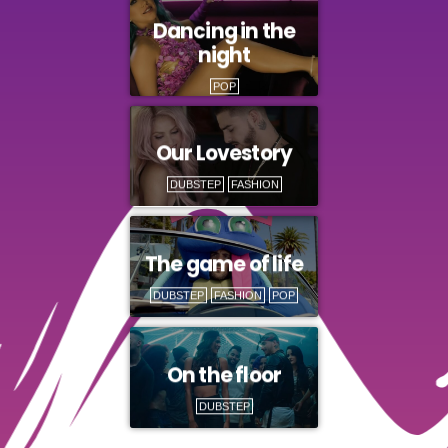
Dancing in the
night
POP
Our Lovestory
DUBSTEP
FASHION
The game of life
DUBSTEP
FASHION
POP
On the floor
DUBSTEP