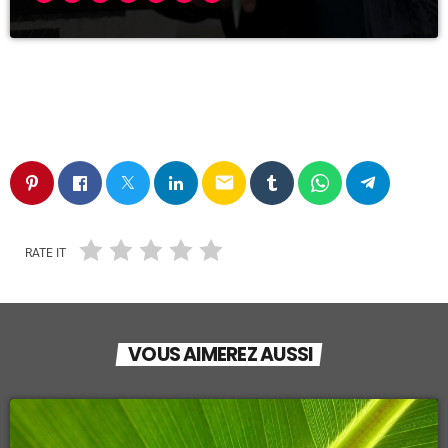
email
RATE IT
VOUS AIMEREZ AUSSI