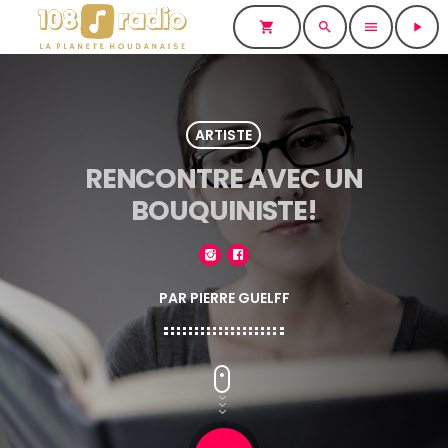
shopping_cart
search
menu
play_arrow
ARTISTE
RENCONTRE AVEC UN
BOUQUINISTE!
PAR PIERRE GUELFF