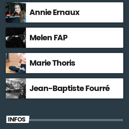
Annie Ernaux
Melen FAP
Marie Thoris
Jean-Baptiste Fourré
INFOS