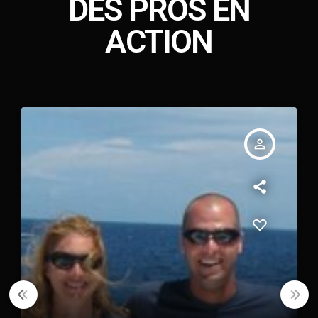
DES PROS EN
perturbé l’océan.
ACTION
person_outline