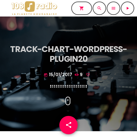
shopping_cart
search
menu
play_arrow
TRACK-CHART-WORDPRESS-
PLUGIN20
15/01/2017
9
today
share
email