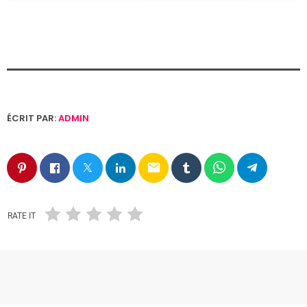
ÉCRIT PAR:
ADMIN
email
RATE IT