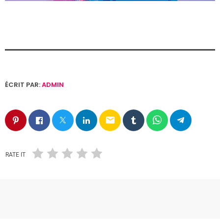
ÉCRIT PAR:
ADMIN
email
RATE IT