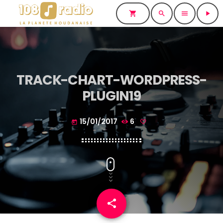
shopping_cart
search
menu
play_arrow
TRACK-CHART-WORDPRESS-
PLUGIN19
15/01/2017
6
today
share
email