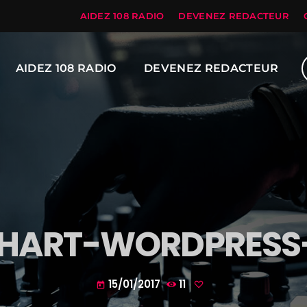
AIDEZ 108 RADIO
DEVENEZ REDACTEUR
AIDEZ 108 RADIO
DEVENEZ REDACTEUR
HART-WORDPRESS-
15/01/2017
11
today