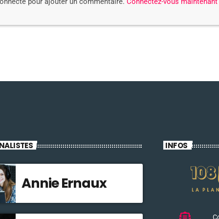
connecté pour ajouter un commentaire.
Connectez-vous maintenant
NALISTES
INFOS
Annie Ernaux
C