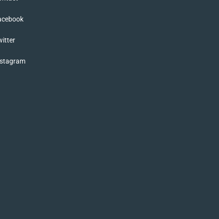
acebook
itter
nstagram