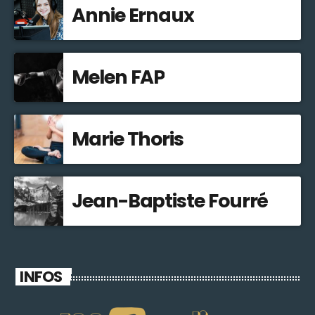
Annie Ernaux
Melen FAP
Marie Thoris
Jean-Baptiste Fourré
INFOS