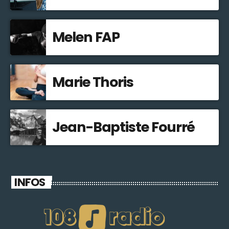
Melen FAP
Marie Thoris
Jean-Baptiste Fourré
INFOS