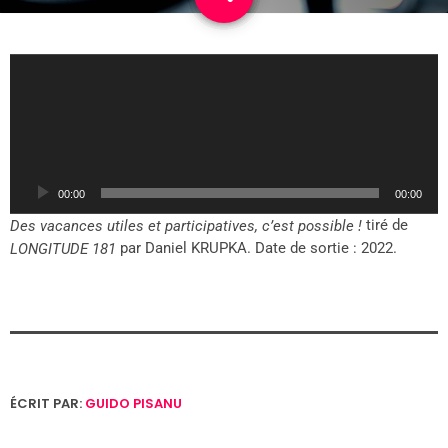
L
e
c
t
e
u
00:00
00:00
r
a
tiré de
Des vacances utiles et participatives, c’est possible !
u
par Daniel KRUPKA. Date de sortie : 2022.
LONGITUDE 181
d
i
o
ÉCRIT PAR:
GUIDO PISANU