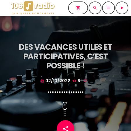
shopping_cart
search
menu
play_arrow
DES VACANCES UTILES ET
PARTICIPATIVES, C’EST
POSSIBLE !
02/10/2022
6
today
share
email