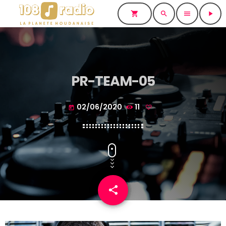
shopping_cart
search
menu
play_arrow
PR-TEAM-05
02/06/2020
11
today
share
email