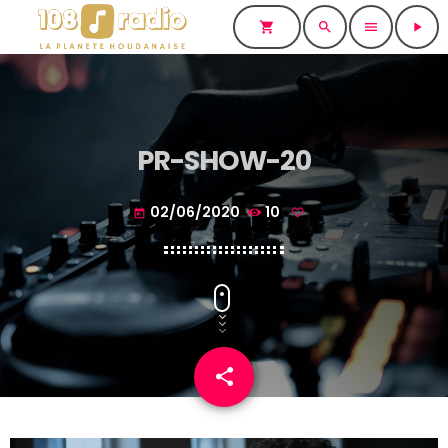
shopping_cart
search
menu
play_arrow
PR-SHOW-20
02/06/2020
10
today
share
email