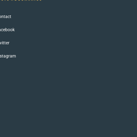
ontact
acebook
itter
nstagram