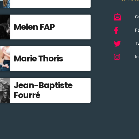
C
Melen FAP
F
Tw
Marie Thoris
I
Jean-Baptiste
Fourré