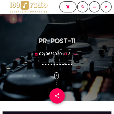
shopping_cart
search
menu
play_arrow
PR-POST-11
02/06/2020
3
today
share
email