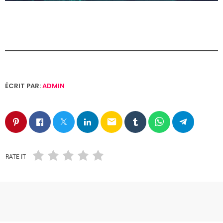
ÉCRIT PAR:
ADMIN
email
RATE IT