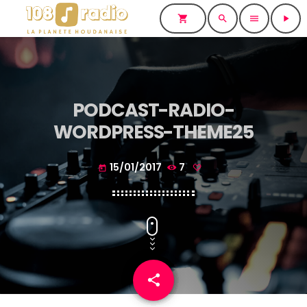
shopping_cart
search
menu
play_arrow
PODCAST-RADIO-
WORDPRESS-THEME25
15/01/2017
7
today
share
email