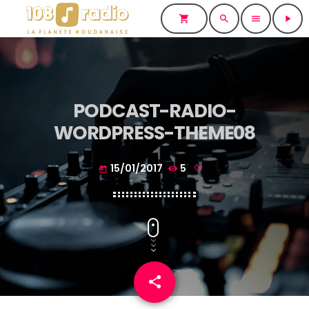
shopping_cart
search
menu
play_arrow
PODCAST-RADIO-
WORDPRESS-THEME08
15/01/2017
5
today
share
email