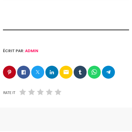
ÉCRIT PAR:
ADMIN
email
RATE IT