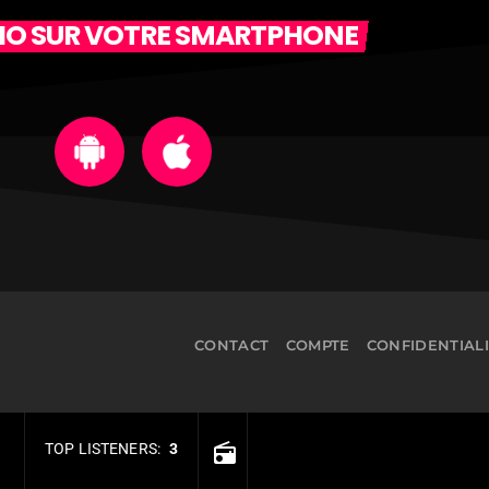
DIO SUR VOTRE SMARTPHONE
CONTACT
COMPTE
CONFIDENTIAL
TOP LISTENERS:
3
radio