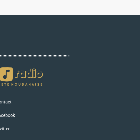
ontact
acebook
itter