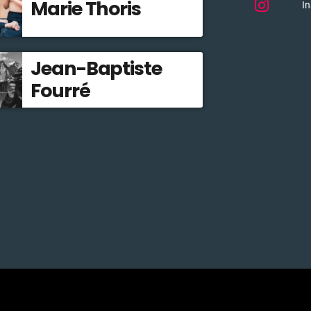
Marie Thoris
I
Jean-Baptiste
Fourré