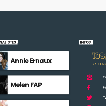
NALISTES
INFOS
Annie Ernaux
C
Melen FAP
F
Tw