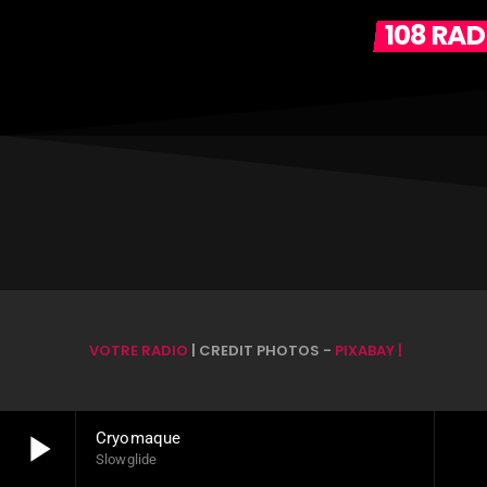
108 RA
VOTRE RADIO
| CREDIT PHOTOS -
PIXABAY |
play_arrow
Cryomaque
Slowglide