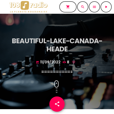
shopping_cart
search
menu
play_arrow
BEAUTIFUL-LAKE-CANADA-
HEADE
11/09/2022
8
today
share
email