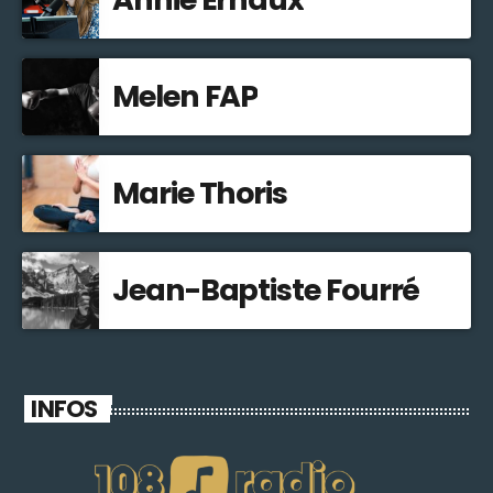
Melen FAP
Marie Thoris
Jean-Baptiste Fourré
INFOS