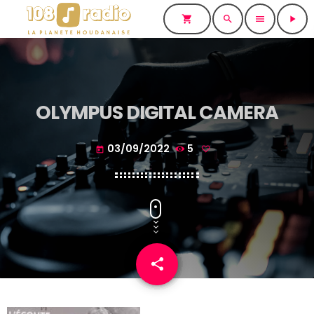
shopping_cart
search
menu
play_arrow
OLYMPUS DIGITAL CAMERA
03/09/2022
5
today
share
email