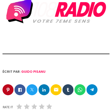
ÉCRIT PAR:
GUIDO PISANU
email
RATE IT