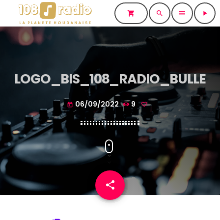
shopping_cart
search
menu
play_arrow
LOGO_BIS_108_RADIO_BULLE
06/09/2022
9
today
share
email