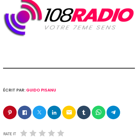
ÉCRIT PAR:
GUIDO PISANU
email
RATE IT