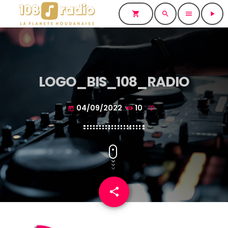
shopping_cart
search
menu
play_arrow
LOGO_BIS_108_RADIO
04/09/2022
10
today
share
email