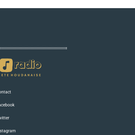
ontact
acebook
itter
nstagram