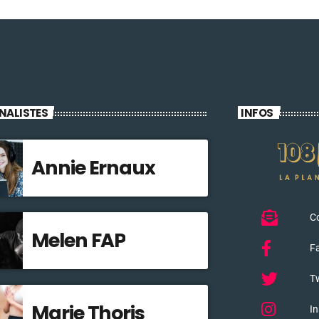
NALISTES
INFOS
Annie Ernaux
C
Melen FAP
F
Tw
Marie Thoris
I