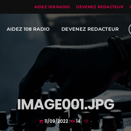
AIDEZ 108 RADIO
DEVENEZ REDACTEUR
AIDEZ 108 RADIO
DEVENEZ REDACTEUR
IMAGE001.JPG
11/09/2022
14
today