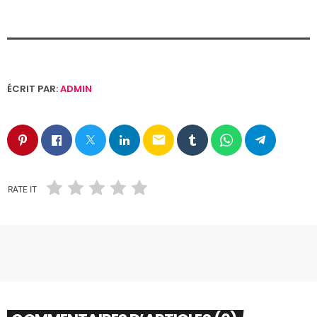
ÉCRIT PAR:
ADMIN
email
RATE IT