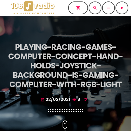
shopping_cart
search
menu
play_arrow
PLAYING-RACING-GAMES-
COMPUTER-CONCEPT-HAND-
HOLDS-JOYSTICK-
BACKGROUND-IS-GAMING-
COMPUTER-WITH-RGB-LIGHT
22/02/2021
8
today