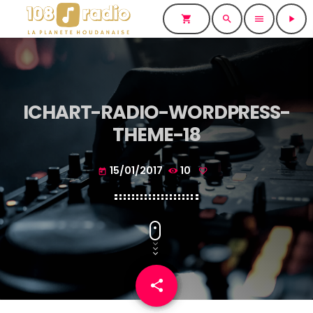
shopping_cart
search
menu
play_arrow
ICHART-RADIO-WORDPRESS-
THEME-18
15/01/2017
10
today
share
email