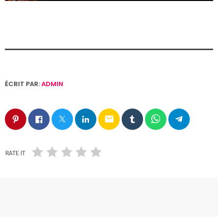
ÉCRIT PAR:
ADMIN
email
RATE IT