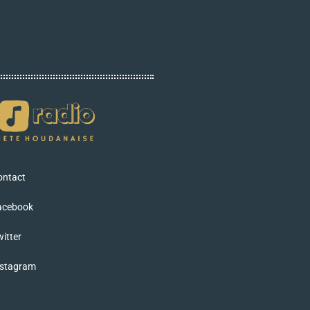
ontact
acebook
itter
nstagram