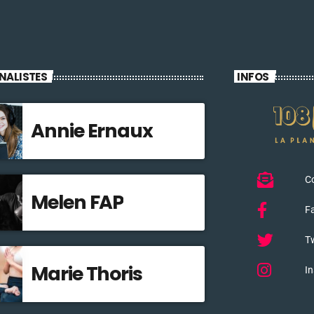
NALISTES
INFOS
Annie Ernaux
C
Melen FAP
F
Tw
Marie Thoris
I