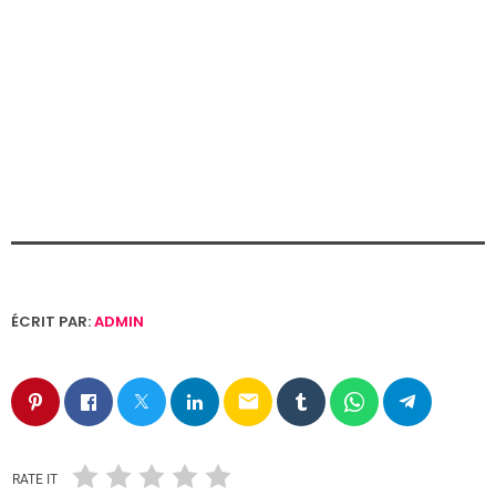
ÉCRIT PAR:
ADMIN
email
RATE IT