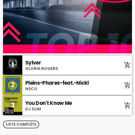
Sylver
1
add_shopping_cart
GLORIA ROGERS
Pleins-Phares-feat.-Nickl
2
add_shopping_cart
N3CO
You Don't Know Me
3
add_shopping_cart
DJ SLIM
LISTE COMPLÈTE