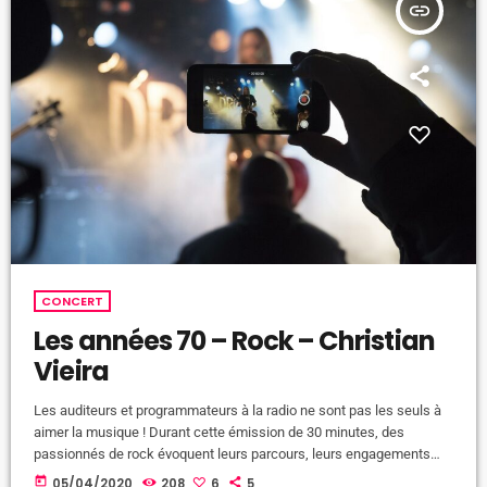
insert_link
CONCERT
Les années 70 – Rock – Christian
Vieira
Les auditeurs et programmateurs à la radio ne sont pas les seuls à
aimer la musique ! Durant cette émission de 30 minutes, des
passionnés de rock évoquent leurs parcours, leurs engagements
dans l’écriture pour la presse magazine ou la création d’éditions
today
05/04/2020
208
6
5