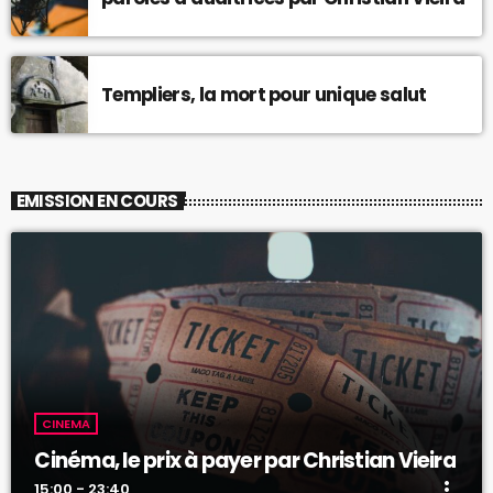
Templiers, la mort pour unique salut
EMISSION EN COURS
CINEMA
Cinéma, le prix à payer par Christian Vieira
more_vert
15:00 - 23:40