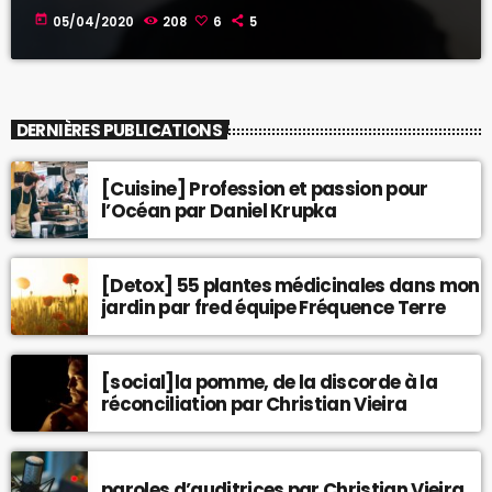
today
05/04/2020
208
6
5
DERNIÈRES PUBLICATIONS
[Cuisine] Profession et passion pour
l’Océan par Daniel Krupka
[Detox] 55 plantes médicinales dans mon
jardin par fred équipe Fréquence Terre
[social]la pomme, de la discorde à la
réconciliation par Christian Vieira
paroles d’auditrices par Christian Vieira