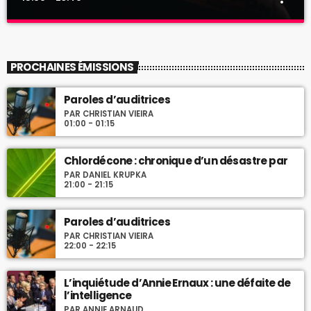
Cinéma, le prix à payer par Christian Vieira
close
par Christian Vieira
PROCHAINES ÉMISSIONS
Durant un festival de courts métrages, auteurs, monteurs
Paroles d’auditrices
s’expriment sur le prix à payer pour créer librement. Aux temps
PAR CHRISTIAN VIEIRA
longs de la gestation du scénario, de la recherche de
01:00 - 01:15
financements, des repérages succèdent l’intensité de la
réalisation pour réaliser une oeuvre.
Chlordécone : chronique d’un désastre par
PAR DANIEL KRUPKA
21:00 - 21:15
Paroles d’auditrices
PAR CHRISTIAN VIEIRA
22:00 - 22:15
L’inquiétude d’Annie Ernaux : une défaite de
l’intelligence
PAR ANNIE ARNAUD