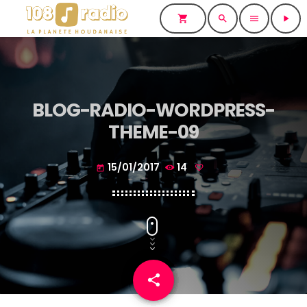
shopping_cart
search
menu
play_arrow
BLOG-RADIO-WORDPRESS-
THEME-09
15/01/2017
14
today
share
email