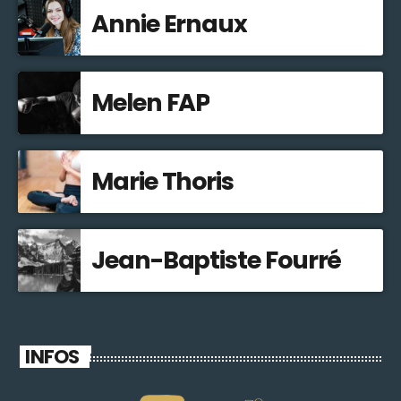
Annie Ernaux
Melen FAP
Marie Thoris
Jean-Baptiste Fourré
INFOS