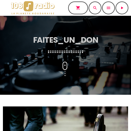
shopping_cart
search
menu
play_arrow
FAITES_UN_DON