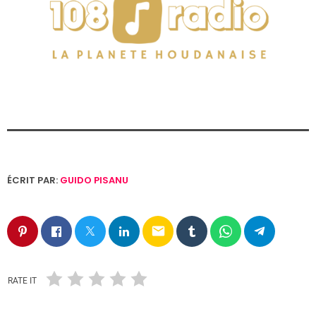
ÉCRIT PAR:
GUIDO PISANU
email
RATE IT