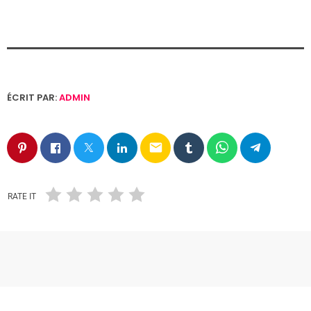
ÉCRIT PAR:
ADMIN
email
RATE IT