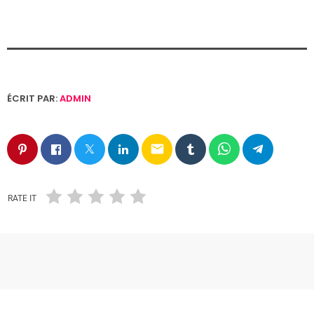
ÉCRIT PAR:
ADMIN
email
RATE IT