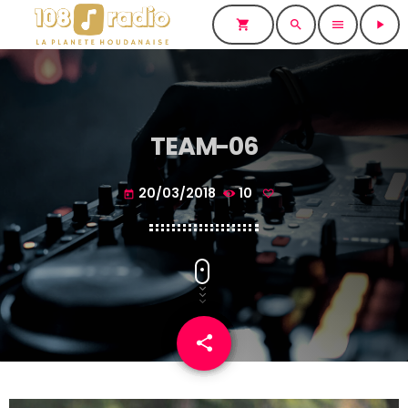
shopping_cart
search
menu
play_arrow
TEAM-06
20/03/2018
10
today
share
email