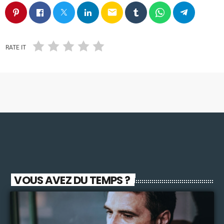
email
RATE IT
VOUS AVEZ DU TEMPS ?