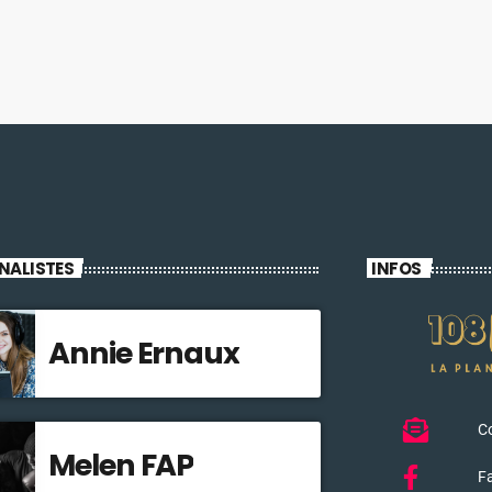
NALISTES
INFOS
Annie Ernaux
C
Melen FAP
F