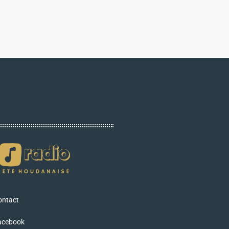
ontact
acebook