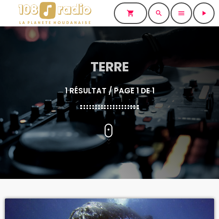
shopping_cart
search
menu
play_arrow
TERRE
1 RÉSULTAT / PAGE 1 DE 1