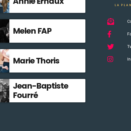
Annie Ernaux
C
Melen FAP
F
Tw
Marie Thoris
I
Jean-Baptiste
Fourré