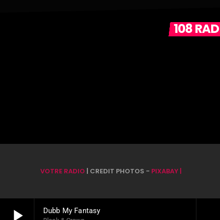
108 RA
VOTRE RADIO
| CREDIT PHOTOS -
PIXABAY |
play_arrow
Dubb My Fantasy