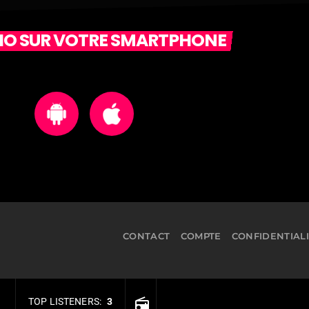
DIO SUR VOTRE SMARTPHONE
CONTACT
COMPTE
CONFIDENTIAL
TOP LISTENERS:
3
radio