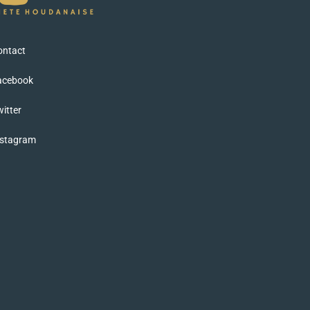
ontact
acebook
itter
nstagram