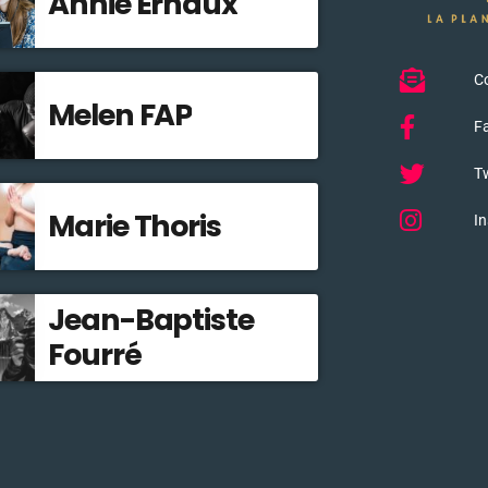
Annie Ernaux
C
Melen FAP
F
Tw
Marie Thoris
I
Jean-Baptiste
Fourré