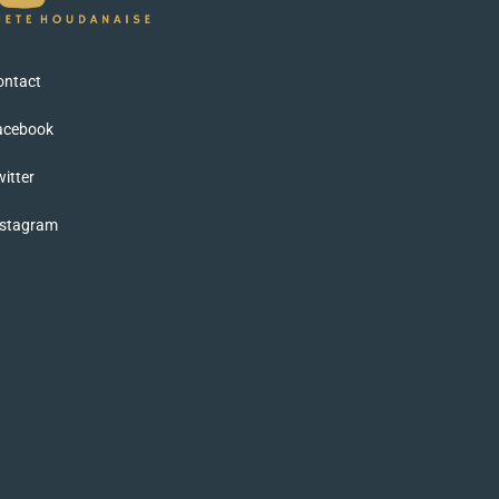
ontact
acebook
itter
nstagram