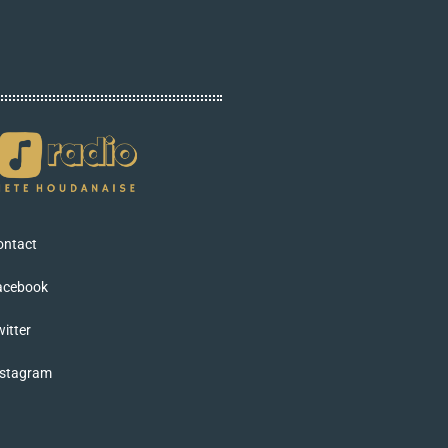
ontact
acebook
itter
nstagram