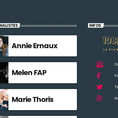
NALISTES
INFOS
Annie Ernaux
C
Melen FAP
F
Tw
Marie Thoris
I