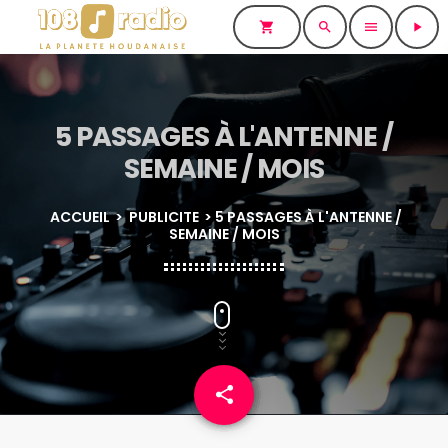
shopping_cart
search
menu
play_arrow
5 PASSAGES À L'ANTENNE /
SEMAINE / MOIS
ACCUEIL
>
PUBLICITE
> 5 PASSAGES À L'ANTENNE /
SEMAINE / MOIS
share
email