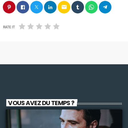
email
RATE IT
VOUS AVEZ DU TEMPS ?