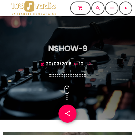
shopping_cart
search
menu
play_arrow
NSHOW-9
20/03/2018
10
today
share
email