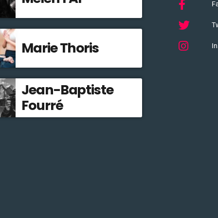
F
Tw
Marie Thoris
I
Jean-Baptiste
Fourré