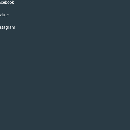
acebook
itter
nstagram