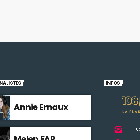
NALISTES
INFOS
Annie Ernaux
C
Melen FAP