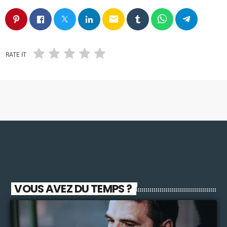
email
RATE IT
VOUS AVEZ DU TEMPS ?