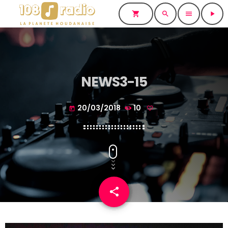
shopping_cart
search
menu
play_arrow
NEWS3-15
20/03/2018
10
today
share
email