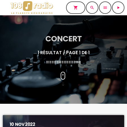
shopping_cart
search
menu
play_arrow
CONCERT
1 RÉSULTAT / PAGE 1 DE 1
10
NOV 2022