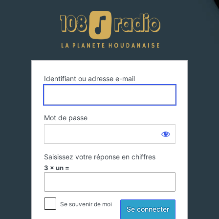
Se
108 Radi
connecter
Identifiant ou adresse e-mail
Mot de passe
Saisissez votre réponse en chiffres
3 × un =
Se souvenir de moi