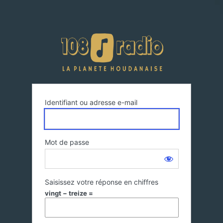
108 Radi
Identifiant ou adresse e-mail
Mot de passe
Saisissez votre réponse en chiffres
vingt − treize =